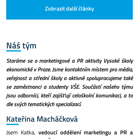
Zobrazit další články
Náš tým
Star
á
me s
e
o
marketingové a PR aktivity Vysoké školy
ekonomické v Praze
. Jsme kontaktním místem pro média,
veřejnost
a střední školy a aktivně spolupracujeme také
se zaměstnanci a studenty VŠE.
Součástí našeho týmu
jsou odborníci, kteří
zajišťují celoškolní komunikaci, a to
dle svých
tematických
specializací.
Kateřina
M
acháčková
Jsem Katka,
vedoucí oddělení marketingu a PR a