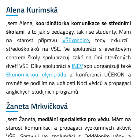
Alena
Kurimská
Jsem Alena,
k
oordinátorka komunikace se středními
školami
, a to jak
s
pedagogy, tak i
se
studenty.
M
á
m
na starost přípravu
VŠExpedice
, tedy
exkurzí
středoškoláků
na VŠE.
Ve spolupráci s eventovým
centrem
školy
spolupracuj
i
také na
Dni otevřených
dveří VŠE
.
Díky spolupráci s
INEV
spoluorganizuj
i
také
Ekonomickou olympiádu
a konferenci UČEKON
a
rovněž se podílí
m
na události Noci vědců
a
propagaci
anglických studijních programů
.
Žaneta
Mrkvičková
Jsem Žaneta,
m
ediální specialistka pro vědu
.
M
á
m
na
starost komunikaci a propagaci výzkumných aktivit
VŠE.
Spravuj
i
ve spolupráci s Oddělením vědy a