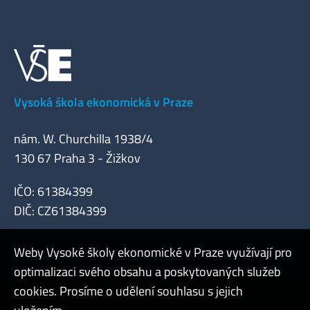
Vysoká škola ekonomická v Praze
nám. W. Churchilla 1938/4
130 67 Praha 3 - Žižkov
IČO: 61384399
DIČ: CZ61384399
Weby Vysoké školy ekonomické v Praze využívají pro
optimalizaci svého obsahu a poskytovaných služeb
cookies. Prosíme o udělení souhlasu s jejich
Admin