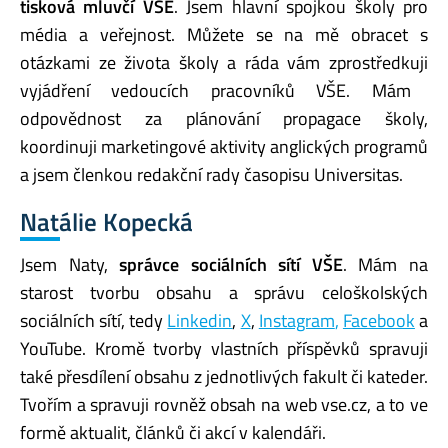
tisková mluvčí VŠE
.
Jsem hlavní spojkou školy pro
média a veřejnost. Můžete se na mě obracet s
otázkami ze života školy
a ráda vám
zprostředkuji
vyjádření vedoucích pracovníků VŠE
.
Mám
odpovědnost za plánování propagace školy
,
koordinuji marketingové aktivity anglických programů
a jsem členkou redakční rady časopisu
Universitas
.
Natálie Kopecká
Jsem Naty,
s
právce
sociálních sítí
VŠE
.
Mám na
starost tvorbu
obsahu
a správu celoškolských
sociálních sítí
,
tedy
Li
nkedin
,
X
,
Instagram
,
Facebook
a
YouTube
.
Kromě tvorby vlastních příspěvků spravuj
i
také
přes
dílení
obsahu z jednotlivých fakult či kateder
.
T
voří
m
a spravuj
i
rovněž
obsah na web vse.cz
, a to ve
formě
aktualit, článků či akcí v kalendáři.