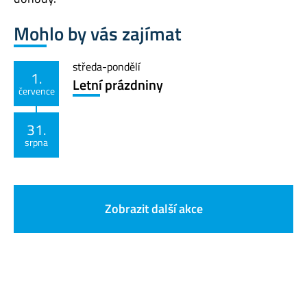
Mohlo by vás zajímat
středa
-
pondělí
1.
Letní prázdniny
července
31.
srpna
Zobrazit další akce