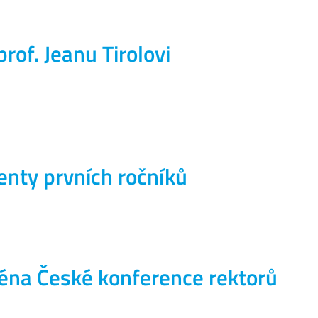
rof. Jeanu Tirolovi
nty prvních ročníků
léna České konference rektorů