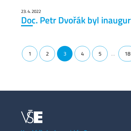
23. 4. 2022
Doc. Petr Dvořák byl inaugu
Navigace pro příspěvky
1
2
3
4
5
…
18