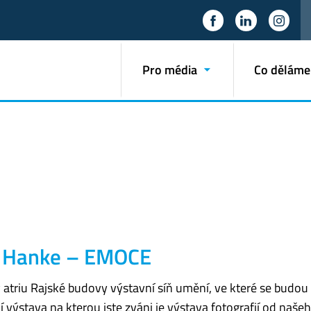
Pro média
Co děláme
el Hanke – EMOCE
 atriu Rajské budovy výstavní síň umění, ve které se budou s
ní výstava na kterou jste zváni je výstava fotografií od naš