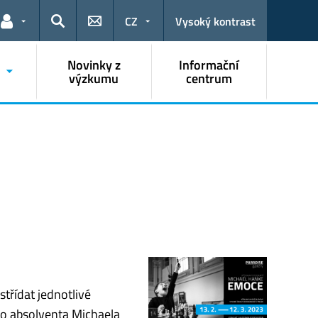
CZ
Vysoký kontrast
Odkazy pro uživatele
Hledat
Novinky z
Informační
výzkumu
centrum
třídat jednotlivé
eho absolventa Michaela