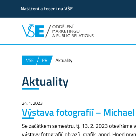
Natáčení a focení na VŠE
VŠE
PR
Aktuality
Aktuality
24. 1. 2023
Výstava fotografií – Micha
Se začátkem semestru, tj. 13. 2. 2023 otevíráme v
výstavy fotografií, obrazů, grafik, apod. Hned prv