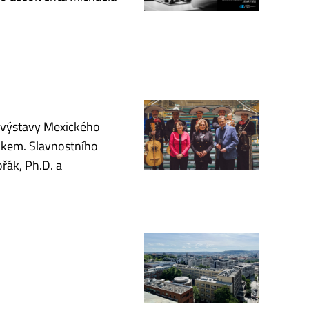
í výstavy Mexického
xikem. Slavnostního
řák, Ph.D. a